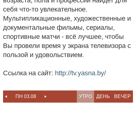
возраста, пола и профессии найдет для
себя что-то увлекательное.
Мультипликационные, художественные и
документальные фильмы, сериалы,
спортивные матчи - всё лучшее, чтобы
Вы провели время у экрана телевизора с
пользой и удовольствием.
Ссылка на сайт:
http://tv.yasna.by/
ПН 03.08
ВТ 04.08
УТРО
СР 05.08
ДЕНЬ
ВЕЧЕР
ЧТ 06.08