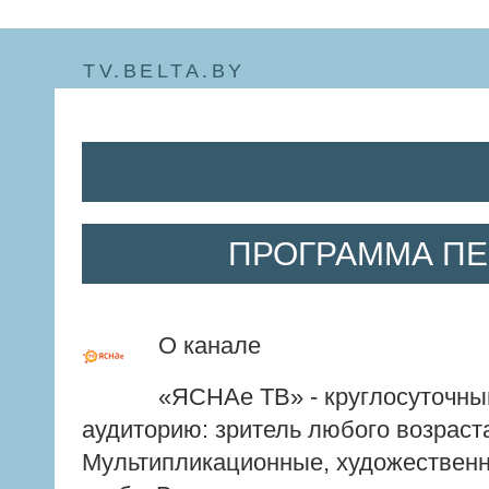
TV.BELTA.BY
ПРОГРАММА ПЕР
О канале
«ЯСНАе ТВ» - круглосуточны
аудиторию: зритель любого возраста
Мультипликационные, художественн